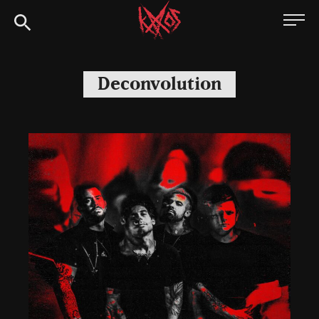
Siirry
Kaaoszine
suoraan
sisältöön
Deconvolution