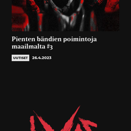
Pienten bändien poimintoja
maailmalta #3
26.4.2023
UUTISET