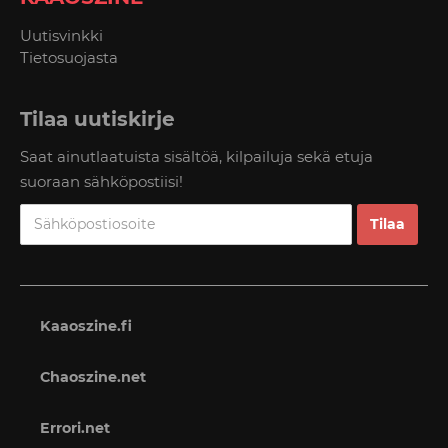
Uutisvinkki
Tietosuojasta
Tilaa uutiskirje
Saat ainutlaatuista sisältöä, kilpailuja sekä etuja
suoraan sähköpostiisi!
Kaaoszine.fi
Chaoszine.net
Errori.net