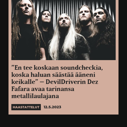
”En tee koskaan soundcheckia,
koska haluan säästää ääneni
keikalle” – DevilDriverin Dez
Fafara avaa tarinansa
metallilaulajana
12.5.2023
HAASTATTELUT