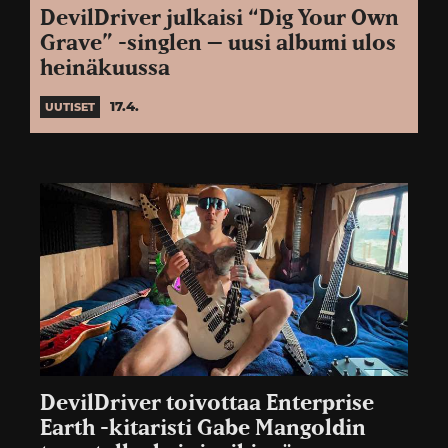
DevilDriver julkaisi “Dig Your Own
Grave” -singlen – uusi albumi ulos
heinäkuussa
17.4.
UUTISET
DevilDriver toivottaa Enterprise
Earth -kitaristi Gabe Mangoldin