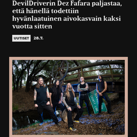
DevilDriverin Dez Fafara paljastaa,
että hänellä todettiin
hyvänlaatuinen aivokasvain kaksi
vuotta sitten
28.7.
UUTISET