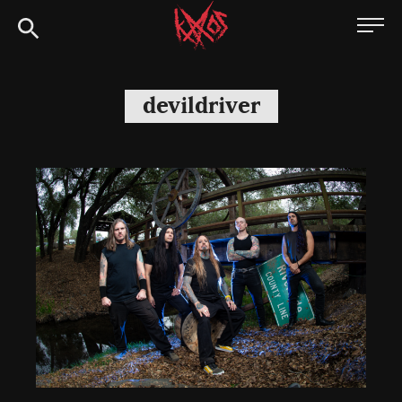
Siirry
Kaaoszine
suoraan
sisältöön
devildriver