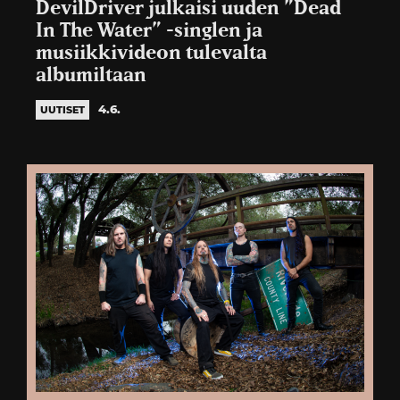
DevilDriver julkaisi uuden ”Dead
In The Water” -singlen ja
musiikkivideon tulevalta
albumiltaan
4.6.
UUTISET