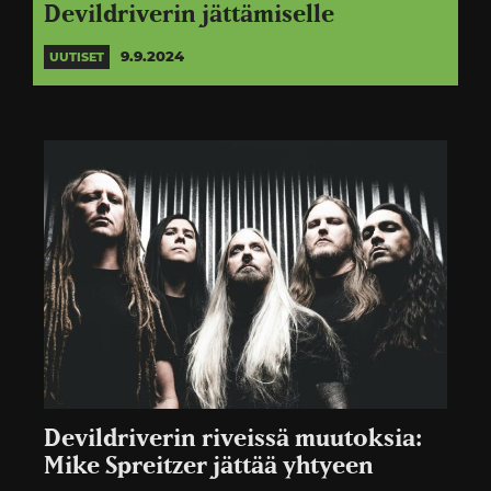
Devildriverin jättämiselle
9.9.2024
UUTISET
Devildriverin riveissä muutoksia:
Mike Spreitzer jättää yhtyeen