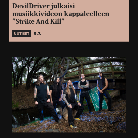
DevilDriver julkaisi
musiikkivideon kappaleelleen
”Strike And Kill”
8.7.
UUTISET