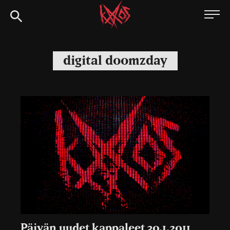
Siirry
Kaaoszine
suoraan
sisältöön
digital doomzday
Päivän uudet kappaleet 30.1.2011