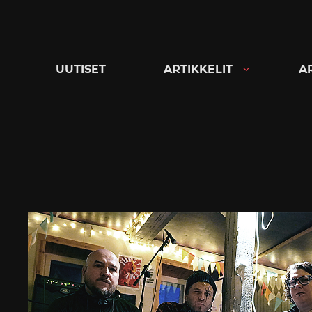
Siirry
suoraan
sisältöön
UUTISET
ARTIKKELIT
A