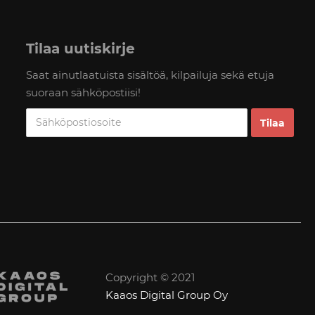
Tilaa uutiskirje
Saat ainutlaatuista sisältöä, kilpailuja sekä etuja
suoraan sähköpostiisi!
Copyright © 2021
Kaaos Digital Group Oy