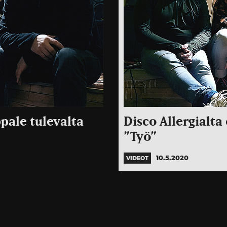
pale tulevalta
Disco Allergialta
”Työ”
10.5.2020
VIDEOT