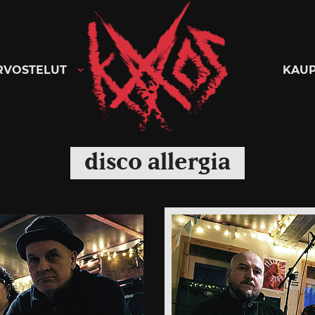
Kaaoszine
RVOSTELUT
KAU
disco allergia