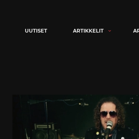
Siirry
suoraan
sisältöön
UUTISET
ARTIKKELIT
A