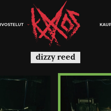
Kaaoszine
RVOSTELUT
KAU
dizzy reed