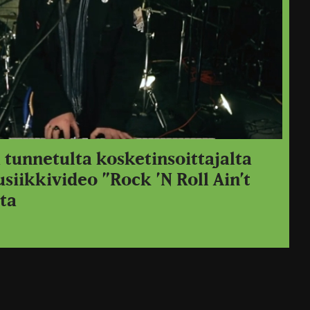
 tunnetulta kosketinsoittajalta
siikkivideo ”Rock ’N Roll Ain’t
ta