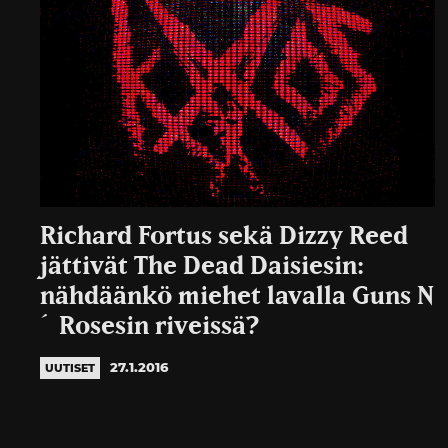
Richard Fortus sekä Dizzy Reed
jättivät The Dead Daisiesin:
nähdäänkö miehet lavalla Guns N
´ Rosesin riveissä?
27.1.2016
UUTISET