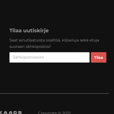
Tilaa uutiskirje
Saat ainutlaatuista sisältöä, kilpailuja sekä etuja
suoraan sähköpostiisi!
Copyright © 2021