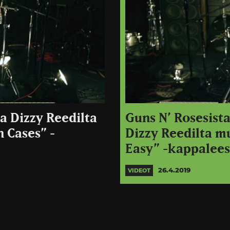
a Dizzy Reedilta
Guns N’ Rosesista
 Cases” -
Dizzy Reedilta mu
Easy” -kappalees
26.4.2019
VIDEOT