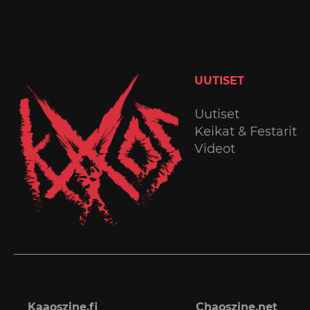
UUTISET
Uutiset
Keikat & Festarit
Videot
Kaaoszine.fi
Chaoszine.net