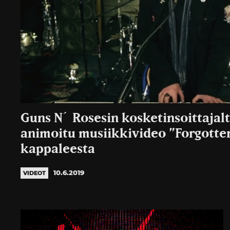
Guns N´ Rosesin kosketinsoittajalt
animoitu musiikkivideo ”Forgotten
kappaleesta
10.6.2019
VIDEOT