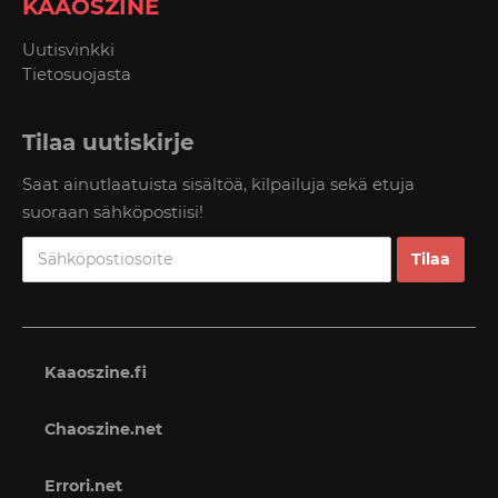
KAAOSZINE
Uutisvinkki
Tietosuojasta
Tilaa uutiskirje
Saat ainutlaatuista sisältöä, kilpailuja sekä etuja
suoraan sähköpostiisi!
Kaaoszine.fi
Chaoszine.net
Errori.net