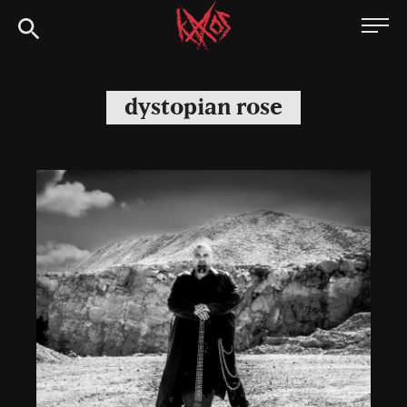
Siirry
Kaaoszine
suoraan
sisältöön
dystopian rose