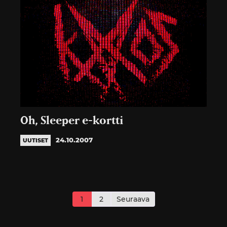
Oh, Sleeper e-kortti
24.10.2007
UUTISET
Artikkelien
sivutus
1
2
Seuraava