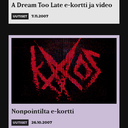
A Dream Too Late e-kortti ja video
7.11.2007
UUTISET
Nonpointilta e-kortti
26.10.2007
UUTISET