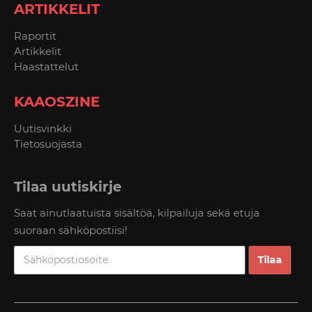
ARTIKKELIT
Raportit
Artikkelit
Haastattelut
KAAOSZINE
Uutisvinkki
Tietosuojasta
Tilaa uutiskirje
Saat ainutlaatuista sisältöä, kilpailuja sekä etuja
suoraan sähköpostiisi!