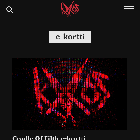
Siirry
Kaaoszine
suoraan
sisältöön
e-kortti
Cradle Of Filth e-kortti