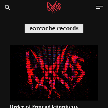
Siirry
Kaaoszine
suoraan
sisältöön
earcache records
Order of Ennead kiinnitetty