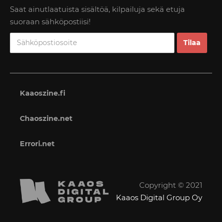
Saat ainutlaatuista sisältöä, kilpailuja sekä etuja
suoraan sähköpostiisi!
Kaaoszine.fi
Chaoszine.net
Errori.net
Copyright © 2021
Kaaos Digital Group Oy