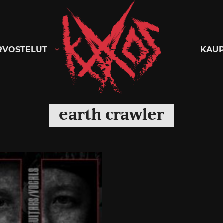
Kaaoszine
RVOSTELUT
KAU
earth crawler