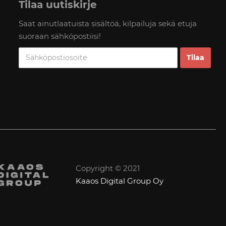
Tilaa uutiskirje
Saat ainutlaatuista sisältöä, kilpailuja sekä etuja
suoraan sähköpostiisi!
Copyright © 2021
Kaaos Digital Group Oy