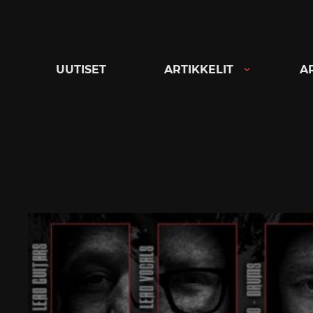
Siirry
suoraan
sisältöön
UUTISET
ARTIKKELIT
A