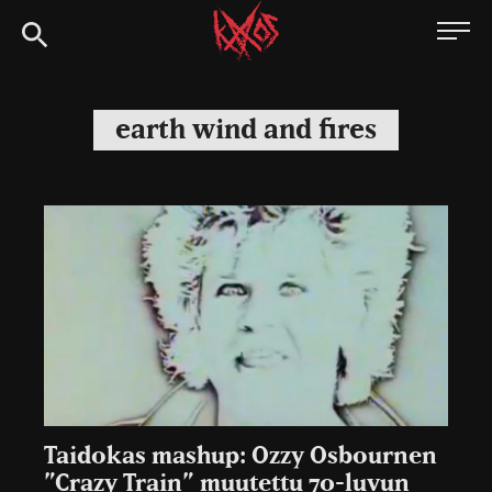
Siirry
Kaaoszine
suoraan
sisältöön
earth wind and fires
Taidokas mashup: Ozzy Osbournen
”Crazy Train” muutettu 70-luvun