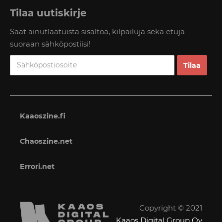
Tilaa uutiskirje
Saat ainutlaatuista sisältöä, kilpailuja sekä etuja
suoraan sähköpostiisi!
Kaaoszine.fi
Chaoszine.net
Errori.net
Copyright © 2021
Kaaos Digital Group Oy