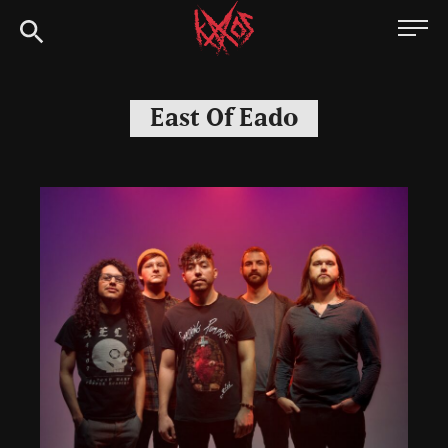
Siirry
Kaaoszine
suoraan
sisältöön
East Of Eado