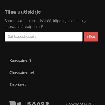
Tilaa uutiskirje
Saat ainutlaatuista sisältöä, kilpailuja sekä etuja
suoraan sähköpostiisi!
Kaaoszine.fi
Chaoszine.net
Errori.net
Copyright © 2021