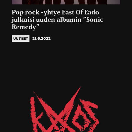
Pop rock -yhtye East Of Eado
julkaisi uuden albumin ”Sonic
Remedy”
21.6.2022
UUTISET