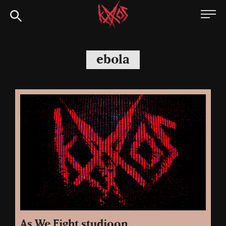
Siirry
Kaaoszine
suoraan
sisältöön
ebola
As We Fight studioon