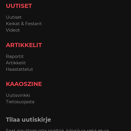
UUTISET
Uutiset
Keikat & Festarit
Videot
ARTIKKELIT
Raportit
Artikkelit
Haastattelut
KAAOSZINE
Uutisvinkki
Tietosuojasta
Tilaa uutiskirje
Saat ainutlaatuista sisältöä, kilpailuja sekä etuja