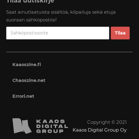
Tilaa uutiskirje
Saat ainutlaatuista sisältöä, kilpailuja sekä etuja
suoraan sähköpostiisi!
Kaaoszine.fi
Chaoszine.net
Errori.net
Copyright © 2021
Kaaos Digital Group Oy