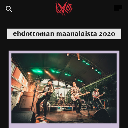
Siirry
Kaaoszine
suoraan
sisältöön
ehdottoman maanalaista 2020