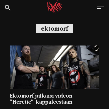
Siirry
Kaaoszine
suoraan
sisältöön
ektomorf
Ektomorf julkaisi videon
”Heretic”-kappaleestaan