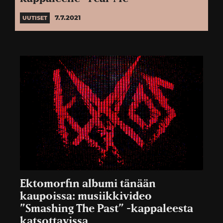
7.7.2021
UUTISET
Ektomorfin albumi tänään
kaupoissa: musiikkivideo
”Smashing The Past” -kappaleesta
katsottavissa