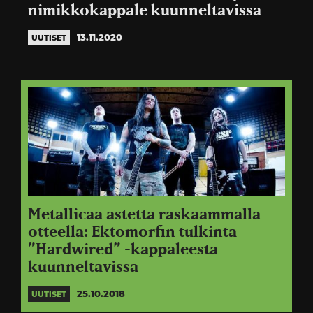
nimikkokappale kuunneltavissa
13.11.2020
UUTISET
Metallicaa astetta raskaammalla
otteella: Ektomorfin tulkinta
”Hardwired” -kappaleesta
kuunneltavissa
25.10.2018
UUTISET