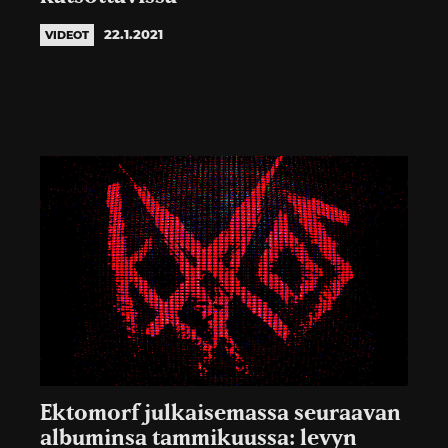
22.1.2021
VIDEOT
Ektomorf julkaisemassa seuraavan
albuminsa tammikuussa: levyn