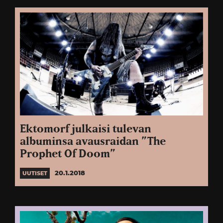
Ektomorf julkaisi tulevan
albuminsa avausraidan ”The
Prophet Of Doom”
20.1.2018
UUTISET