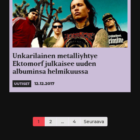
Unkarilainen metalliyhtye
Ektomorf julkaisee uuden
albuminsa helmikuussa
12.12.2017
UUTISET
Artikkelien
sivutus
1
2
…
4
Seuraava