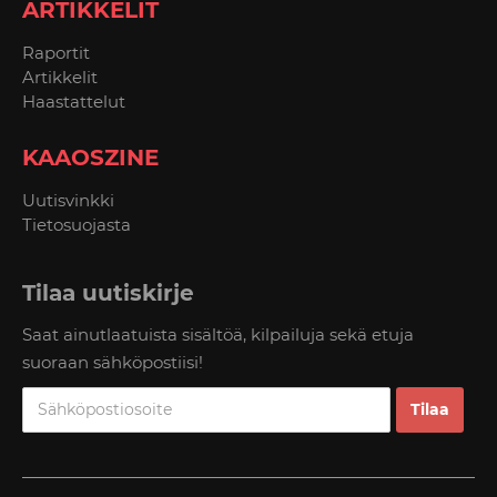
ARTIKKELIT
Raportit
Artikkelit
Haastattelut
KAAOSZINE
Uutisvinkki
Tietosuojasta
Tilaa uutiskirje
Saat ainutlaatuista sisältöä, kilpailuja sekä etuja
suoraan sähköpostiisi!