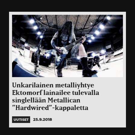
Unkarilainen metalliyhtye
Ektomorf lainailee tulevalla
singlellään Metallican
”Hardwired”-kappaletta
25.9.2018
UUTISET