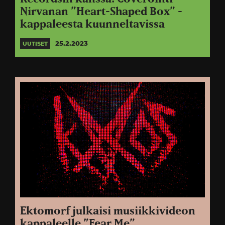
Nirvanan ”Heart-Shaped Box” -
kappaleesta kuunneltavissa
25.2.2023
UUTISET
Ektomorf julkaisi musiikkivideon
kappaleelle ”Fear Me”