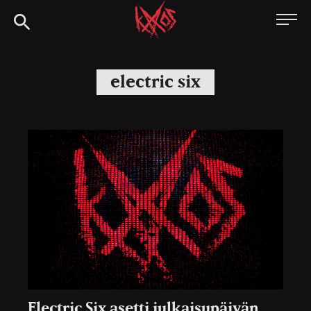
Siirry
Kaaoszine
suoraan
sisältöön
electric six
Electric Six asetti julkaisupäivän