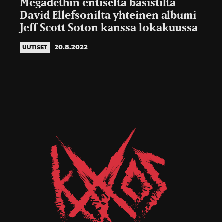
Megadethin entiseltä basistilta
David Ellefsonilta yhteinen albumi
Jeff Scott Soton kanssa lokakuussa
20.8.2022
UUTISET