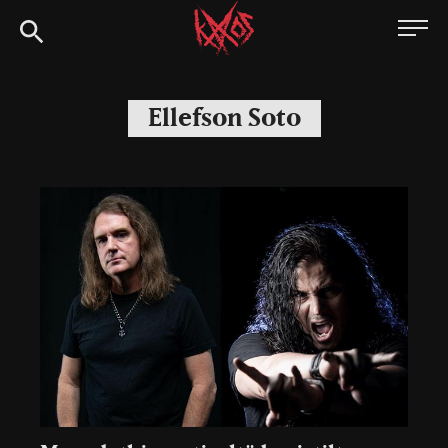
Siirry
Kaaoszine
suoraan
sisältöön
Ellefson Soto