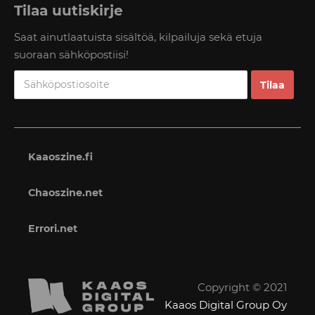
Tilaa uutiskirje
Saat ainutlaatuista sisältöä, kilpailuja sekä etuja
suoraan sähköpostiisi!
Kaaoszine.fi
Chaoszine.net
Errori.net
Copyright © 2021
Kaaos Digital Group Oy