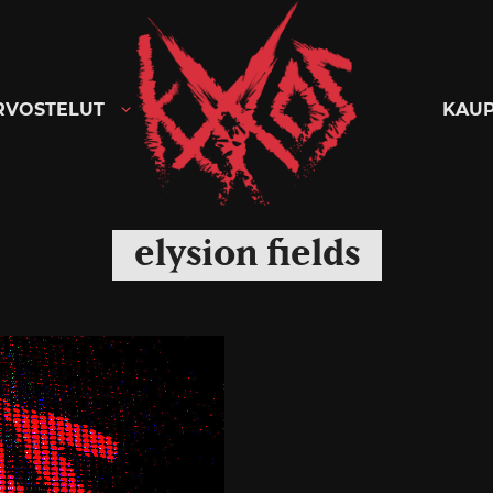
Kaaoszine
RVOSTELUT
KAU
elysion fields