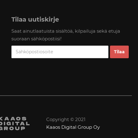
Tilaa uutiskirje
Saat ainutlaatuista sisältöä, kilpailuja sekä etuja
suoraan sähköpostiisi!
Copyright © 2021
Kaaos Digital Group Oy