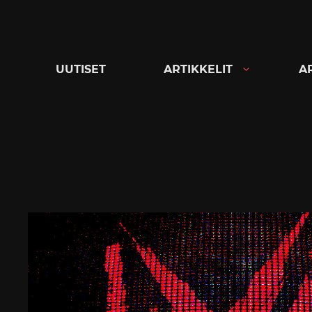
Siirry
suoraan
sisältöön
UUTISET
ARTIKKELIT
A