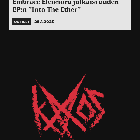
Embrace Eleonora julkaisi uuden
EP:n ”Into The Ether”
28.1.2023
UUTISET