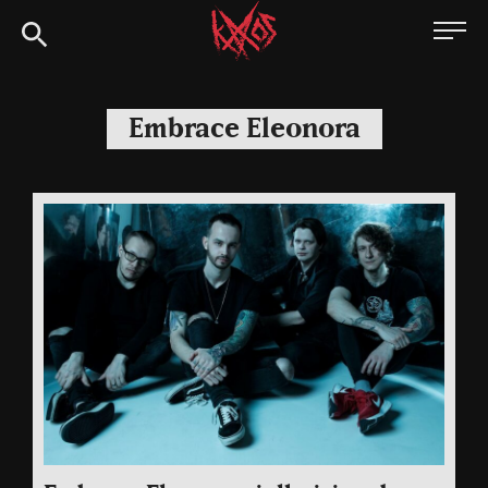
Siirry
Kaaoszine
suoraan
sisältöön
Embrace Eleonora