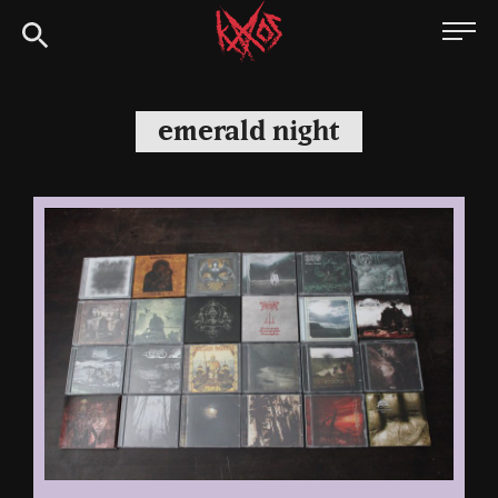
Siirry
Kaaoszine
suoraan
sisältöön
emerald night