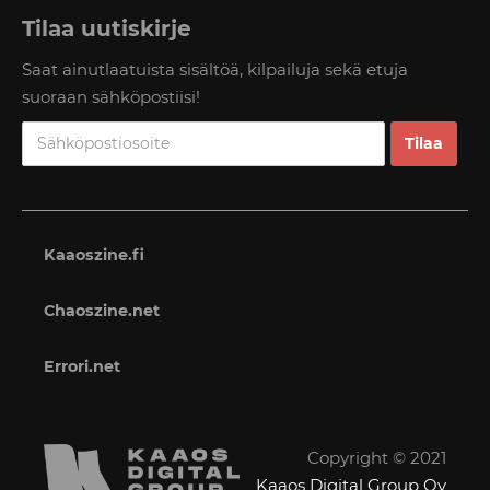
Tilaa uutiskirje
Saat ainutlaatuista sisältöä, kilpailuja sekä etuja
suoraan sähköpostiisi!
Kaaoszine.fi
Chaoszine.net
Errori.net
Copyright © 2021
Kaaos Digital Group Oy