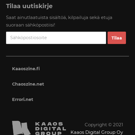
Tilaa uutiskirje
Saat ainutlaatuista sisältöä, kilpailuja sekä etuja
suoraan sähköpostiisi!
Kaaoszine.fi
Chaoszine.net
Errori.net
Copyright © 2021
Kaaos Digital Group Oy