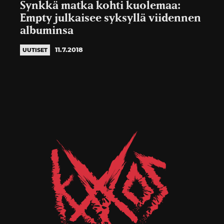
Synkkä matka kohti kuolemaa:
Empty julkaisee syksyllä viidennen
albuminsa
11.7.2018
UUTISET