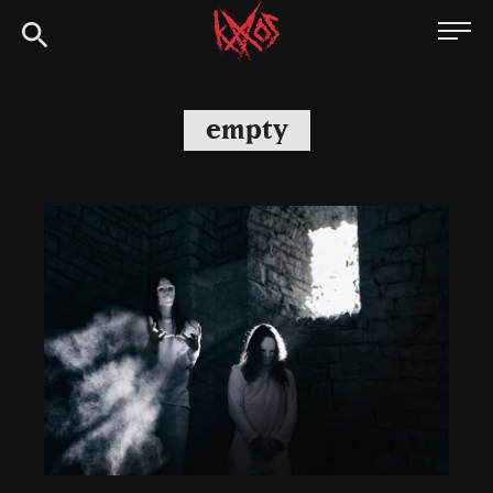
Siirry
Kaaoszine
suoraan
sisältöön
empty