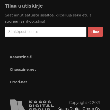
Tilaa uutiskirje
Saat ainutlaatuista sisältöä, kilpailuja sekä etuja
suoraan sähköpostiisi!
Kaaoszine.fi
Chaoszine.net
Errori.net
Copyright © 2021
Kaaos Digital Group Oy