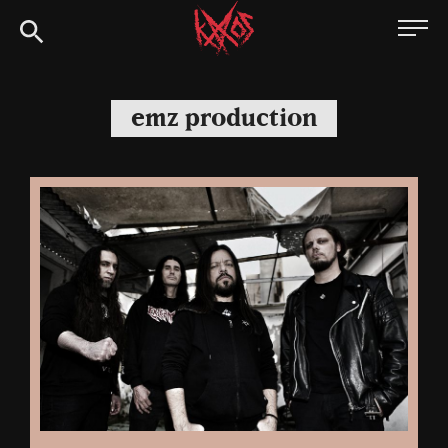
Siirry
Kaaoszine
suoraan
sisältöön
emz production