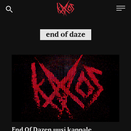
Siirry
Kaaoszine
suoraan
sisältöön
end of daze
End Of Dazen uusi kappale