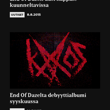
kuunneltavissa
8.8.2015
UUTISET
End Of Dazelta debyyttialbumi
syyskuussa