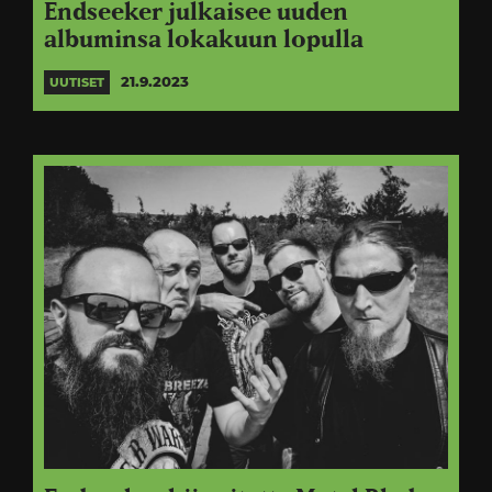
Endseeker julkaisee uuden
albuminsa lokakuun lopulla
21.9.2023
UUTISET