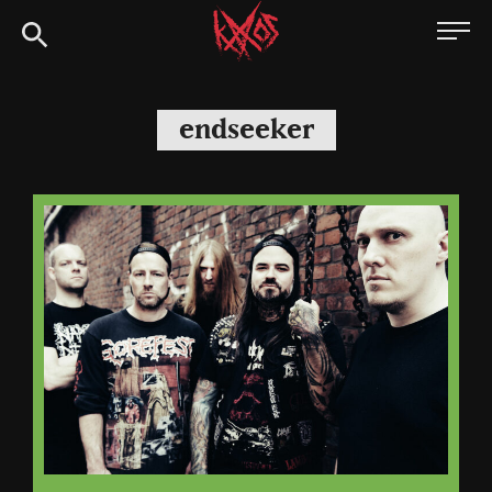
Siirry
Kaaoszine
suoraan
sisältöön
endseeker