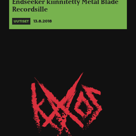
Endseeker kiinnitetty Metal Blade
Recordsille
13.8.2018
UUTISET