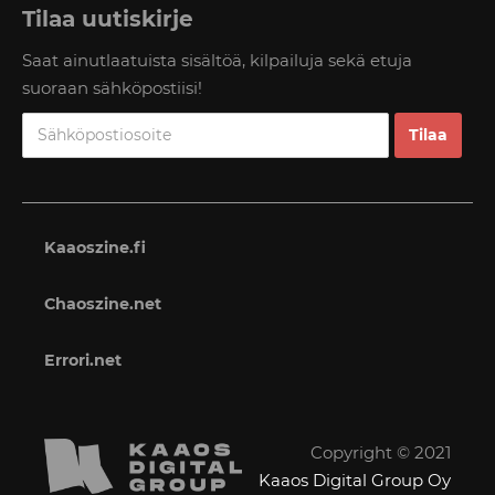
Tilaa uutiskirje
Saat ainutlaatuista sisältöä, kilpailuja sekä etuja
suoraan sähköpostiisi!
Kaaoszine.fi
Chaoszine.net
Errori.net
Copyright © 2021
Kaaos Digital Group Oy