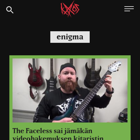
Siirry
Kaaoszine
suoraan
sisältöön
enigma
The Faceless sai jämäkän
videohakemuksen kitaristin