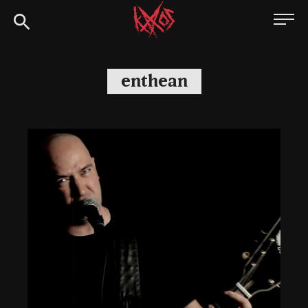
Siirry
Kaaoszine
suoraan
sisältöön
enthean