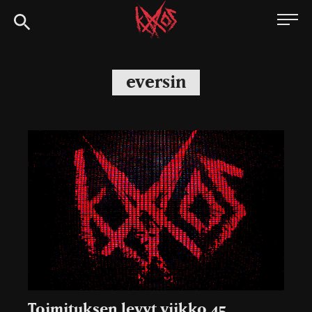
Siirry
Kaaoszine
suoraan
sisältöön
eversin
Toimituksen levyt viikko 45