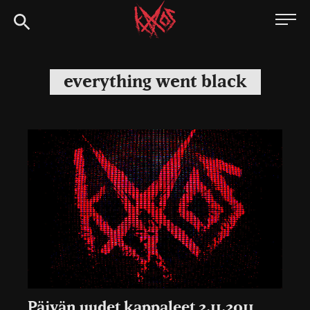
Siirry
Kaaoszine
suoraan
sisältöön
everything went black
Päivän uudet kappaleet 2.11.2011