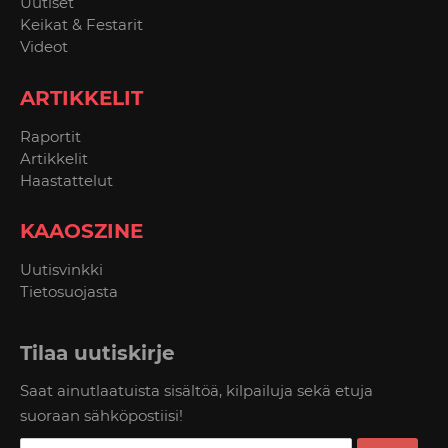
Uutiset
Keikat & Festarit
Videot
ARTIKKELIT
Raportit
Artikkelit
Haastattelut
KAAOSZINE
Uutisvinkki
Tietosuojasta
Tilaa uutiskirje
Saat ainutlaatuista sisältöä, kilpailuja sekä etuja
suoraan sähköpostiisi!