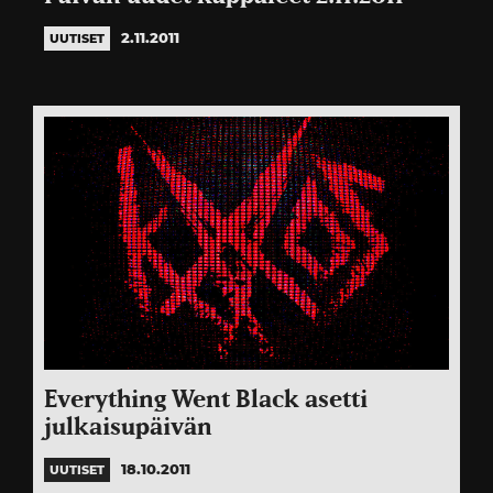
2.11.2011
UUTISET
Everything Went Black asetti
julkaisupäivän
18.10.2011
UUTISET