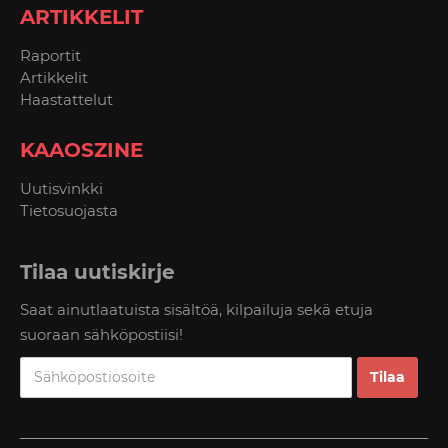
ARTIKKELIT
Raportit
Artikkelit
Haastattelut
KAAOSZINE
Uutisvinkki
Tietosuojasta
Tilaa uutiskirje
Saat ainutlaatuista sisältöä, kilpailuja sekä etuja
suoraan sähköpostiisi!