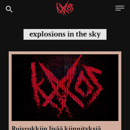
Siirry
Kaaoszine
suoraan
sisältöön
explosions in the sky
Ruisrokkiin lisää kiinnityksiä