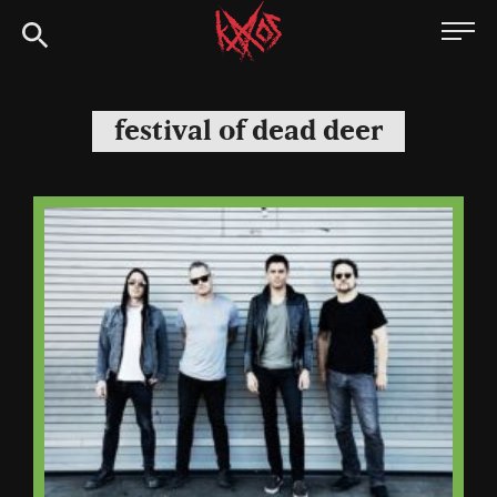
Siirry
Kaaoszine
suoraan
sisältöön
festival of dead deer