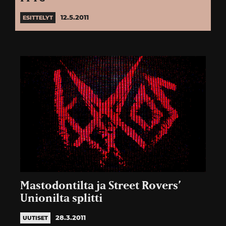
12.5.2011
ESITTELYT
Mastodontilta ja Street Rovers’
Unionilta splitti
28.3.2011
UUTISET