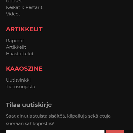
Uutiset
Keikat & Festarit
Videot
ARTIKKELIT
Raportit
Artikkelit
Haastattelut
KAAOSZINE
Uutisvinkki
Tietosuojasta
Tilaa uutiskirje
Saat ainutlaatuista sisältöä, kilpailuja sekä etuja
suoraan sähköpostiisi!