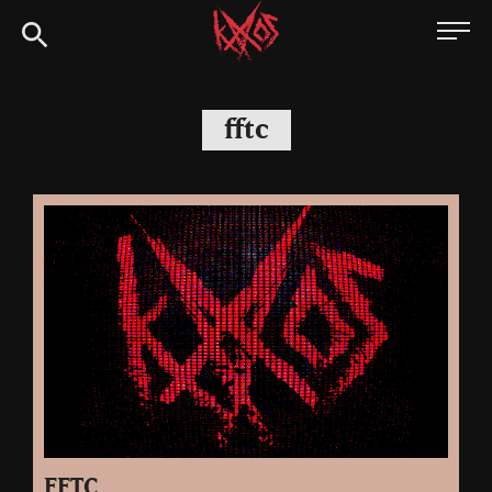
Siirry
Kaaoszine
suoraan
sisältöön
fftc
FFTC