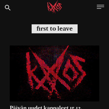
Siirry
Kaaoszine
suoraan
sisältöön
first to leave
Päivän uudet kappaleet 15.12.