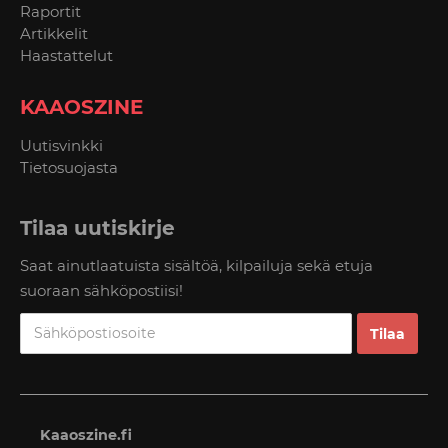
Raportit
Artikkelit
Haastattelut
KAAOSZINE
Uutisvinkki
Tietosuojasta
Tilaa uutiskirje
Saat ainutlaatuista sisältöä, kilpailuja sekä etuja
suoraan sähköpostiisi!
Kaaoszine.fi