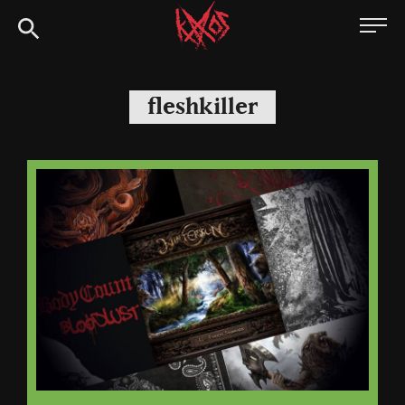
Siirry
Kaaoszine
suoraan
sisältöön
fleshkiller