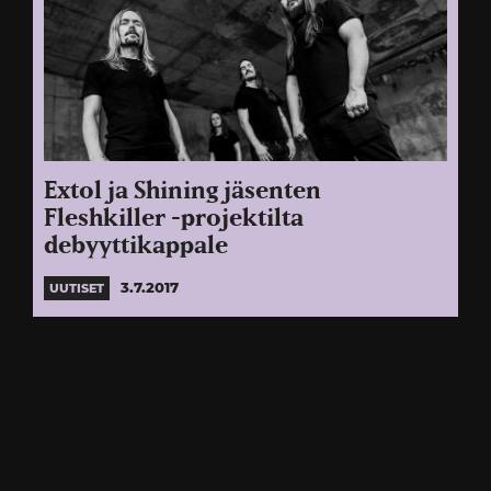
Extol ja Shining jäsenten
Fleshkiller -projektilta
debyyttikappale
3.7.2017
UUTISET