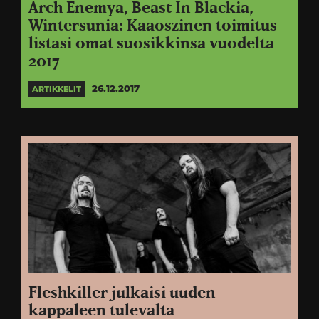
Arch Enemya, Beast In Blackia,
Wintersunia: Kaaoszinen toimitus
listasi omat suosikkinsa vuodelta
2017
26.12.2017
ARTIKKELIT
Fleshkiller julkaisi uuden
kappaleen tulevalta