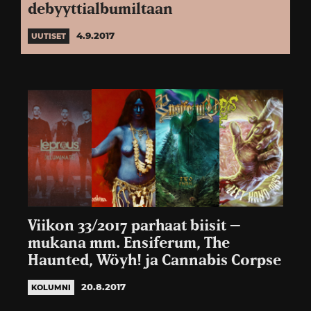
debyyttialbumiltaan
4.9.2017
UUTISET
Viikon 33/2017 parhaat biisit –
mukana mm. Ensiferum, The
Haunted, Wöyh! ja Cannabis Corpse
20.8.2017
KOLUMNI