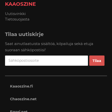
KAAOSZINE
Uutisvinkki
Tietosuojasta
Tilaa uutiskirje
Saat ainutlaatuista sisältöä, kilpailuja sekä etuja
suoraan sähköpostiisi!
Kaaoszine.fi
Chaoszine.net
Errori.net