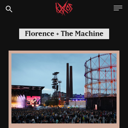
Siirry
Kaaoszine
suoraan
sisältöön
Florence + The Machine