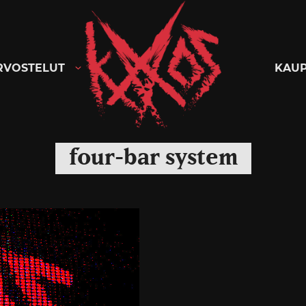
Kaaoszine
RVOSTELUT
KAU
four-bar system