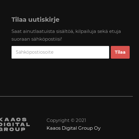
Tilaa uutiskirje
Saat ainutlaatuista sisältöä, kilpailuja sekä etuja
suoraan sähköpostiisi!
Copyright © 2021
Kaaos Digital Group Oy