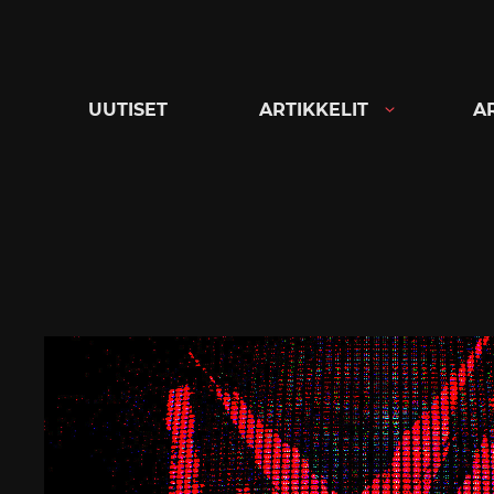
Siirry
suoraan
sisältöön
UUTISET
ARTIKKELIT
A