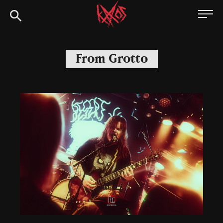
Siirry
Kaaoszine
suoraan
sisältöön
From Grotto