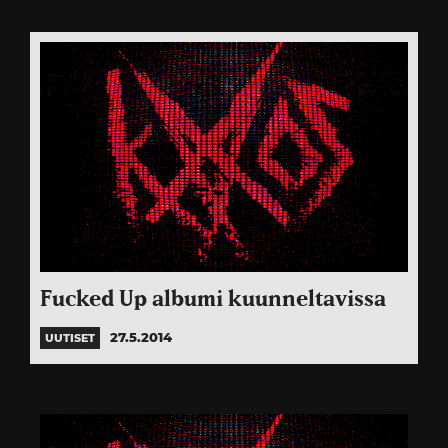
Fucked Up albumi kuunneltavissa
27.5.2014
UUTISET