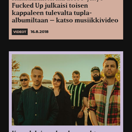
Fucked Up julkaisi toisen
kappaleen tulevalta tupla-
albumiltaan – katso musiikkivideo
16.8.2018
VIDEOT