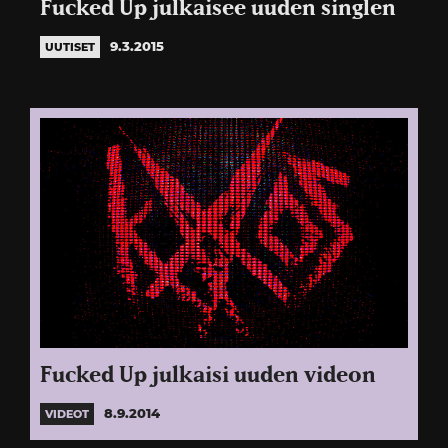
Fucked Up julkaisee uuden singlen
9.3.2015
UUTISET
Fucked Up julkaisi uuden videon
8.9.2014
VIDEOT