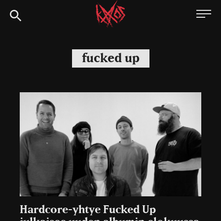
Siirry
Kaaoszine
suoraan
sisältöön
fucked up
Hardcore-yhtye Fucked Up