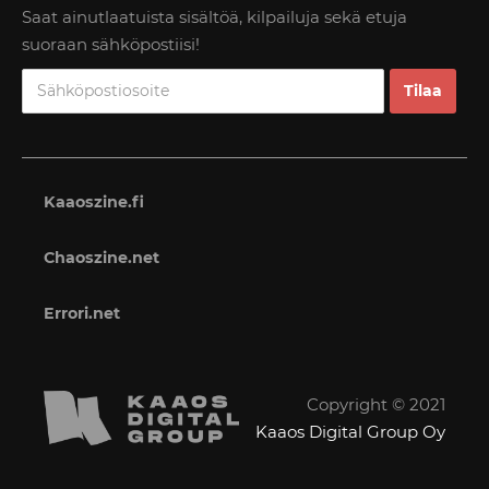
Saat ainutlaatuista sisältöä, kilpailuja sekä etuja
suoraan sähköpostiisi!
Kaaoszine.fi
Chaoszine.net
Errori.net
Copyright © 2021
Kaaos Digital Group Oy