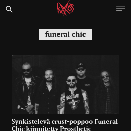
Siirry
Kaaoszine
suoraan
sisältöön
funeral chic
Synkistelevä crust-poppoo Funeral
Chic kiinnitetty Prosthetic