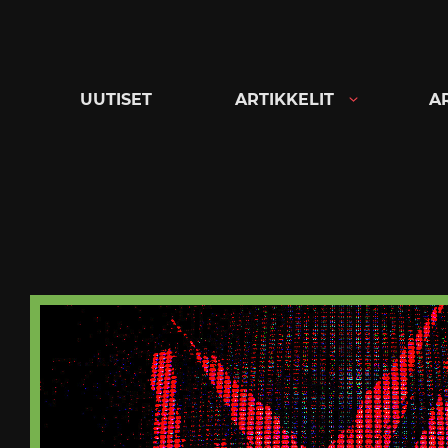
Siirry
suoraan
sisältöön
UUTISET
ARTIKKELIT
A