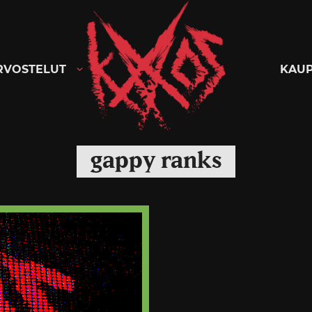
Kaaoszine
RVOSTELUT
KAU
gappy ranks