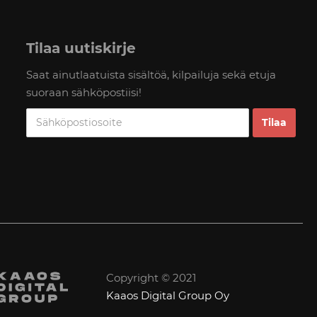
Tilaa uutiskirje
Saat ainutlaatuista sisältöä, kilpailuja sekä etuja
suoraan sähköpostiisi!
Copyright © 2021
Kaaos Digital Group Oy