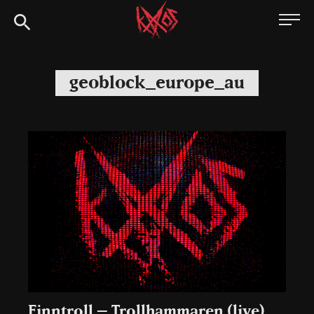
Siirry
Kaaoszine
suoraan
sisältöön
geoblock_europe_au
Finntroll – Trollhammaren (live)