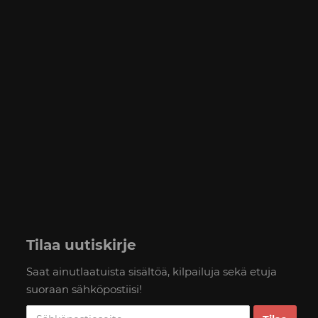
Tilaa uutiskirje
Saat ainutlaatuista sisältöä, kilpailuja sekä etuja
suoraan sähköpostiisi!