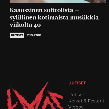
Kaaoszinen soittolista –
sylillinen kotimaista musiikkia
viikolta 40
7.10.2018
UUTISET
UUTISET
Uutiset
Keikat & Festarit
Videot