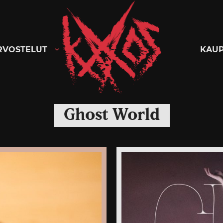
Kaaoszine
RVOSTELUT
KAU
Ghost World