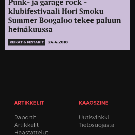
Punk- ja garage rock -
klubifestivaali Hori Smoku
Summer Boogaloo tekee paluun
heinäkuussa
24.4.2018
KEIKAT & FESTARIT
ARTIKKELIT
KAAOSZINE
Raportit
Uutisvinkki
Artikkelit
Tietosuojasta
Haastattelut