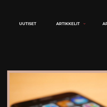
Siirry
suoraan
sisältöön
UUTISET
ARTIKKELIT
A