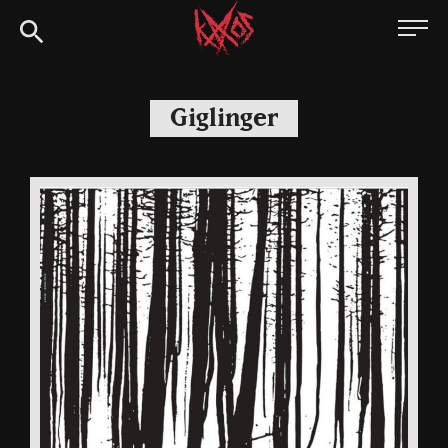
Siirry
Kaaoszine
suoraan
sisältöön
Giglinger