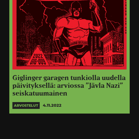
Giglinger garagen tunkiolla uudella
päivityksellä: arviossa ”Jävla Nazi”
seiskatuumainen
4.11.2022
ARVOSTELUT