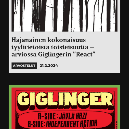
Hajanainen kokonaisuus
tyylitietoista toisteisuutta –
arviossa Giglingerin ”React”
21.2.2024
ARVOSTELUT