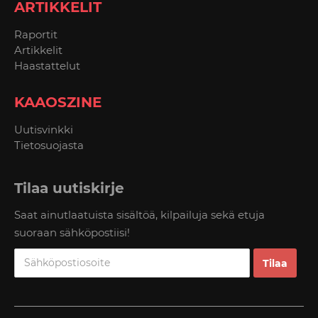
ARTIKKELIT
Raportit
Artikkelit
Haastattelut
KAAOSZINE
Uutisvinkki
Tietosuojasta
Tilaa uutiskirje
Saat ainutlaatuista sisältöä, kilpailuja sekä etuja
suoraan sähköpostiisi!