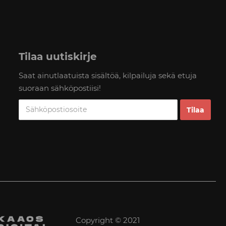
Tilaa uutiskirje
Saat ainutlaatuista sisältöä, kilpailuja sekä etuja
suoraan sähköpostiisi!
Copyright © 2021