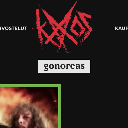
Kaaoszine
RVOSTELUT
KAU
gonoreas