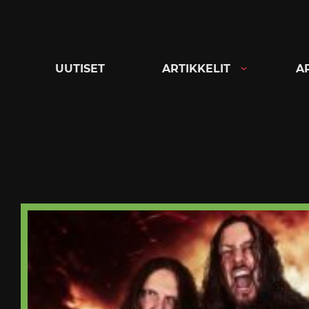
Siirry
suoraan
sisältöön
UUTISET
ARTIKKELIT
A