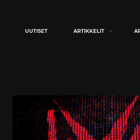
Siirry
suoraan
sisältöön
UUTISET
ARTIKKELIT
A