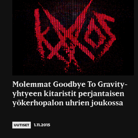
Molemmat Goodbye To Gravity-
yhtyeen kitaristit perjantaisen
yökerhopalon uhrien joukossa
1.11.2015
UUTISET