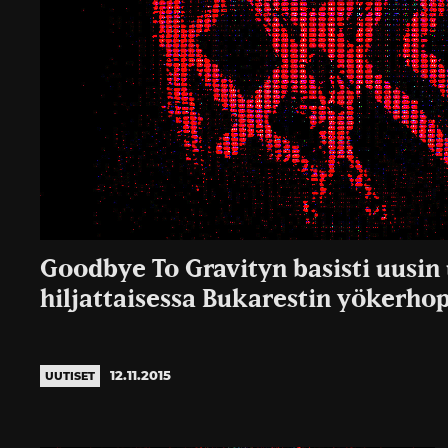
Goodbye To Gravityn basisti uusin 
hiljattaisessa Bukarestin yökerho
12.11.2015
UUTISET