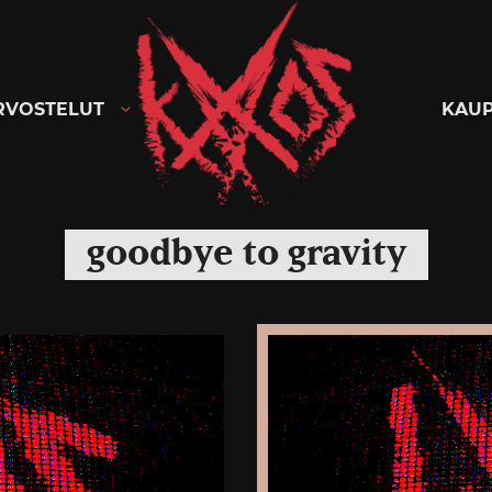
Kaaoszine
RVOSTELUT
KAU
goodbye to gravity