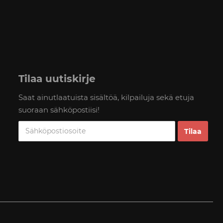
Tilaa uutiskirje
Saat ainutlaatuista sisältöä, kilpailuja sekä etuja
suoraan sähköpostiisi!