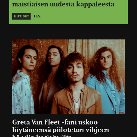
maistiaisen uudesta kappaleesta
11.5.
UUTISET
Greta Van Fleet -fani uskoo
löytäneensä piilotetun vihjeen