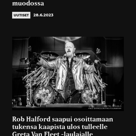
muodossa
28.6.2023
UUTISET
Rob Halford saapui osoittamaan
tukensa kaapista ulos tulleelle
Greta Van Fleet -laulajalle