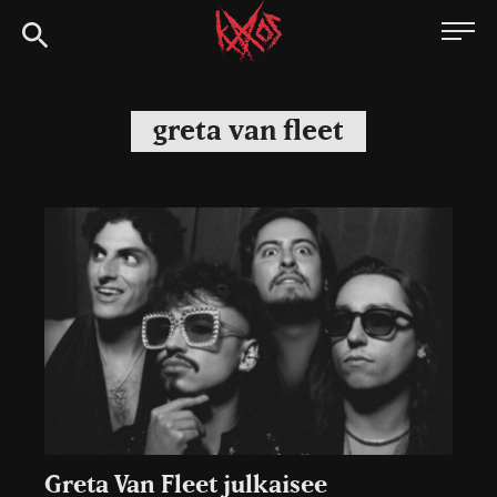
Siirry
Kaaoszine
suoraan
sisältöön
greta van fleet
Greta Van Fleet julkaisee