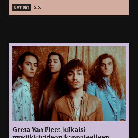
5.5.
UUTISET
Greta Van Fleet julkaisi
musiikkivideon kappaleelleen