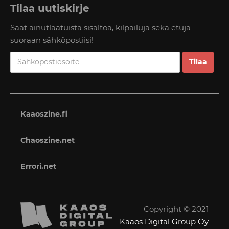
Tilaa uutiskirje
Saat ainutlaatuista sisältöä, kilpailuja sekä etuja
suoraan sähköpostiisi!
Kaaoszine.fi
Chaoszine.net
Errori.net
Copyright © 2021
Kaaos Digital Group Oy