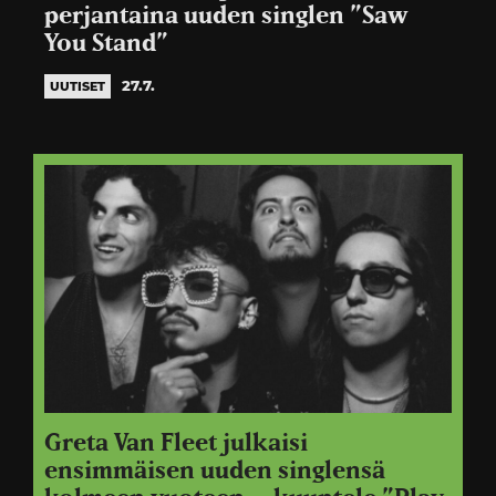
perjantaina uuden singlen ”Saw
You Stand”
27.7.
UUTISET
Greta Van Fleet julkaisi
ensimmäisen uuden singlensä