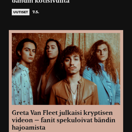
bändin kotisivuilta
7.5.
UUTISET
Greta Van Fleet julkaisi kryptisen
videon – fanit spekuloivat bändin
hajoamista