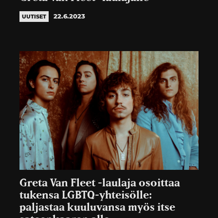
22.6.2023
UUTISET
Greta Van Fleet -laulaja osoittaa
tukensa LGBTQ-yhteisölle:
paljastaa kuuluvansa myös itse