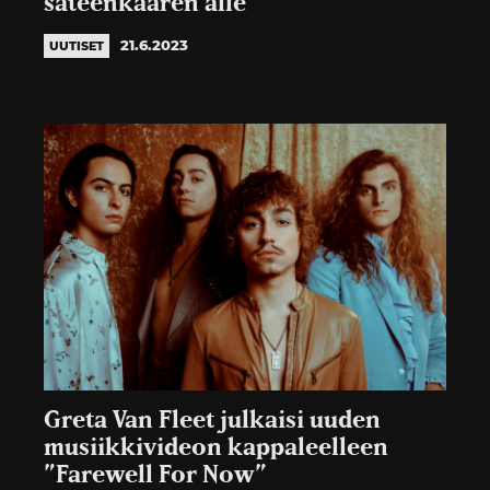
sateenkaaren alle
21.6.2023
UUTISET
Greta Van Fleet julkaisi uuden
musiikkivideon kappaleelleen
”Farewell For Now”