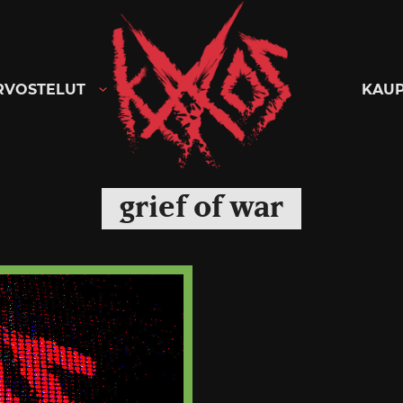
Kaaoszine
RVOSTELUT
KAU
grief of war