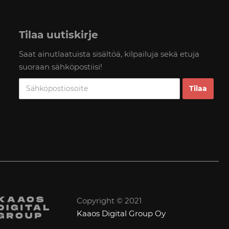
Tilaa uutiskirje
Saat ainutlaatuista sisältöä, kilpailuja sekä etuja
suoraan sähköpostiisi!
Copyright © 2021
Kaaos Digital Group Oy