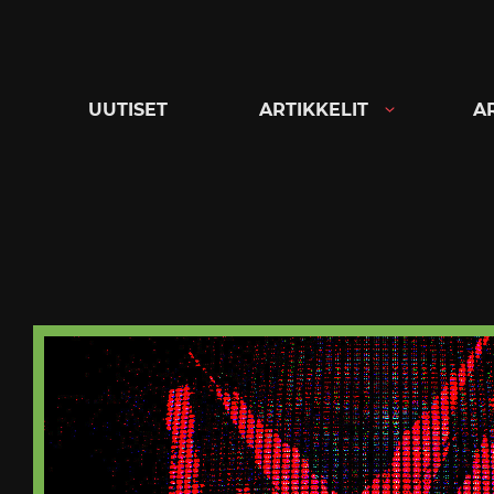
Siirry
suoraan
sisältöön
UUTISET
ARTIKKELIT
A