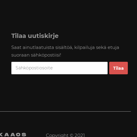
Tilaa uutiskirje
Saat ainutlaatuista sisältöä, kilpailuja sekä etuja
suoraan sähköpostiisi!
Copyright © 2021