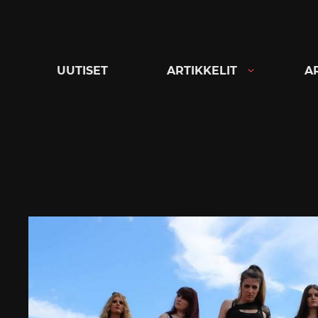
Siirry
suoraan
sisältöön
UUTISET
ARTIKKELIT
A