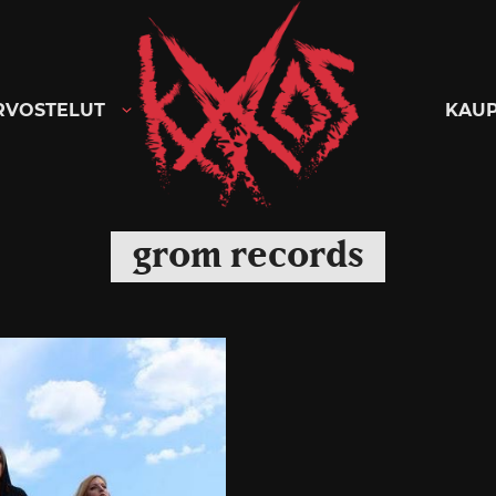
Kaaoszine
RVOSTELUT
KAU
grom records