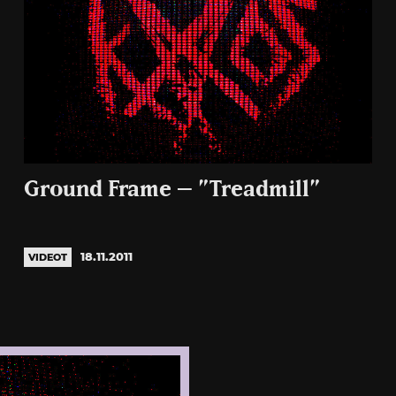
Ground Frame – ”Treadmill”
18.11.2011
VIDEOT