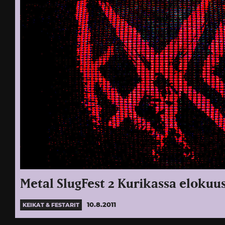
Metal SlugFest 2 Kurikassa elokuu
10.8.2011
KEIKAT & FESTARIT