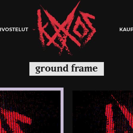
Kaaoszine
RVOSTELUT
KAU
ground frame