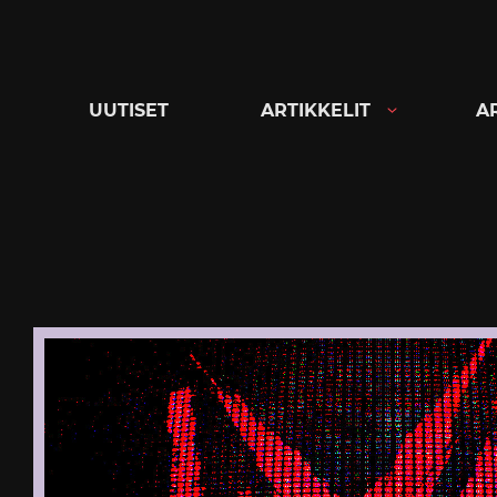
Siirry
suoraan
sisältöön
UUTISET
ARTIKKELIT
A