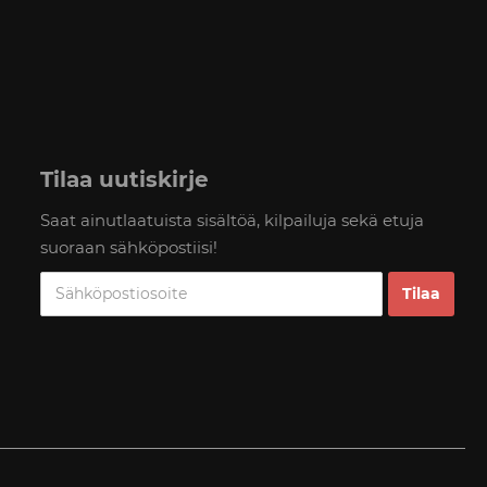
Tilaa uutiskirje
Saat ainutlaatuista sisältöä, kilpailuja sekä etuja
suoraan sähköpostiisi!