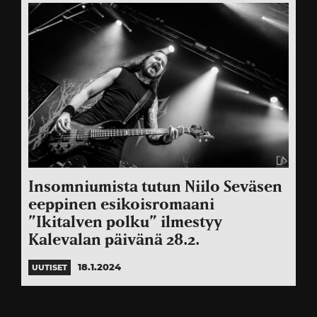
Insomniumista tutun Niilo Seväsen
eeppinen esikoisromaani
”Ikitalven polku” ilmestyy
Kalevalan päivänä 28.2.
18.1.2024
UUTISET