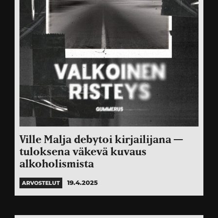
Ville Malja debytoi kirjailijana —
tuloksena väkevä kuvaus
alkoholismista
19.4.2025
ARVOSTELUT