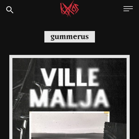
Siirry
Kaaoszine
suoraan
sisältöön
gummerus