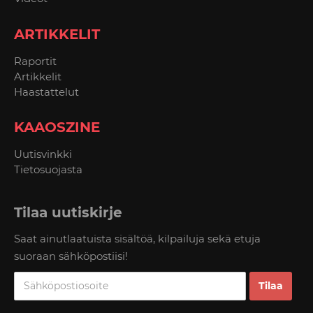
ARTIKKELIT
Raportit
Artikkelit
Haastattelut
KAAOSZINE
Uutisvinkki
Tietosuojasta
Tilaa uutiskirje
Saat ainutlaatuista sisältöä, kilpailuja sekä etuja
suoraan sähköpostiisi!