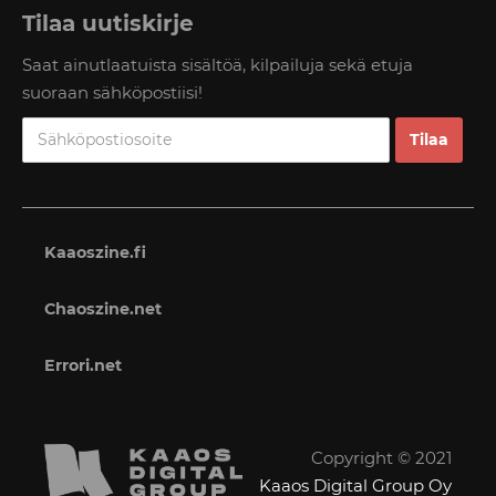
Tilaa uutiskirje
Saat ainutlaatuista sisältöä, kilpailuja sekä etuja
suoraan sähköpostiisi!
Kaaoszine.fi
Chaoszine.net
Errori.net
Copyright © 2021
Kaaos Digital Group Oy