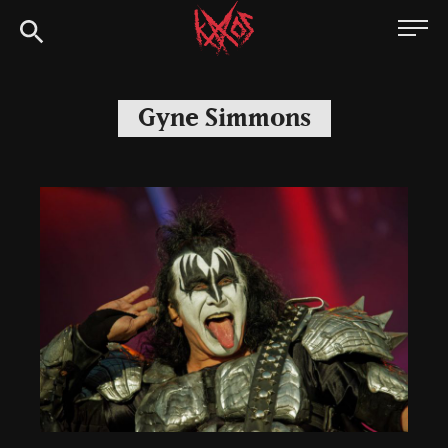
Siirry
Kaaoszine
suoraan
sisältöön
Gyne Simmons