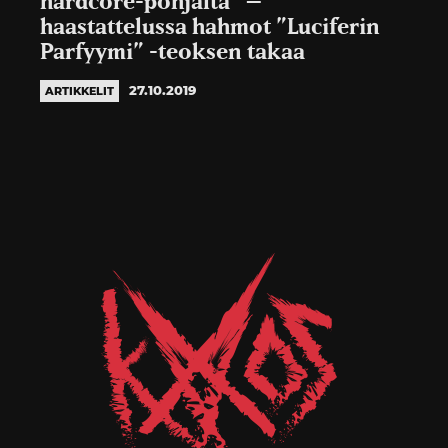
hardcore-pohjalta” –
haastattelussa hahmot ”Luciferin
Parfyymi” -teoksen takaa
27.10.2019
ARTIKKELIT