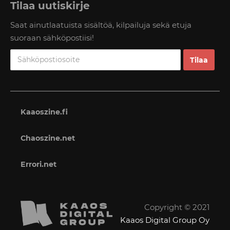
Tilaa uutiskirje
Saat ainutlaatuista sisältöä, kilpailuja sekä etuja
suoraan sähköpostiisi!
Kaaoszine.fi
Chaoszine.net
Errori.net
Copyright © 2021
Kaaos Digital Group Oy