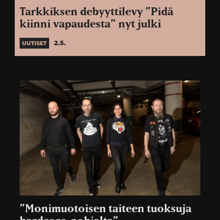
Tarkkiksen debyyttilevy ”Pidä
kiinni vapaudesta” nyt julki
2.5.
UUTISET
”Monimuotoisen taiteen tuoksuja