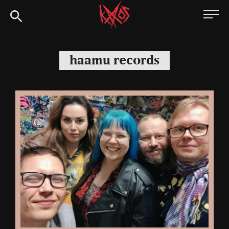
Siirry
Kaaoszine
suoraan
sisältöön
haamu records